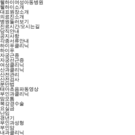
웰하이여성아동병원
웰하이소개
대표원장소개
의료진소개
병원둘러보기
진료시간/오시는길
당직안내
공지사항
각종서류안내
하이푸클리닉
하이푸
자궁근종
자궁선근증
여성클리닉
산과클리닉
산전관리
산전검사
분만법
태아초음파동영상
부인과클리닉
맘모톰
복강경수술
요실금
난임
갱년기
부인과성형
부인암
내과클리닉