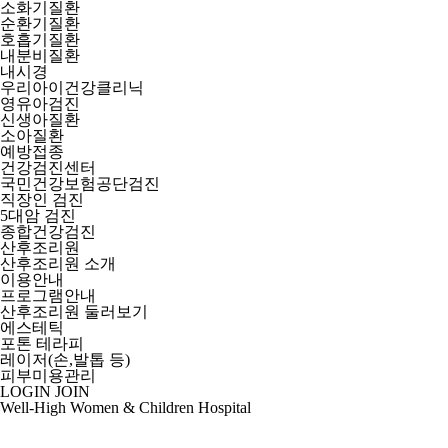
소화기질환
순환기질환
호흡기질환
내분비질환
내시경
우리아이건강클리닉
영유아검진
신생아질환
소아질환
예방접종
건강검진센터
국민건강보험공단검진
직장인 검진
5대암 검진
종합건강검진
산후조리원
산후조리원 소개
이용안내
프로그램안내
산후조리원 둘러보기
에스테틱
포톤 테라피
레이저(손,발톱 등)
피부미용관리
LOGIN
JOIN
Well-High Women & Children Hospital