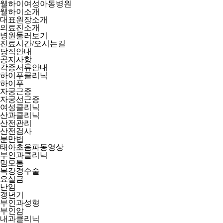
웰하이여성아동병원
웰하이소개
대표원장소개
의료진소개
병원둘러보기
진료시간/오시는길
당직안내
공지사항
각종서류안내
하이푸클리닉
하이푸
자궁근종
자궁선근증
여성클리닉
산과클리닉
산전관리
산전검사
분만법
태아초음파동영상
부인과클리닉
맘모톰
복강경수술
요실금
난임
갱년기
부인과성형
부인암
내과클리닉