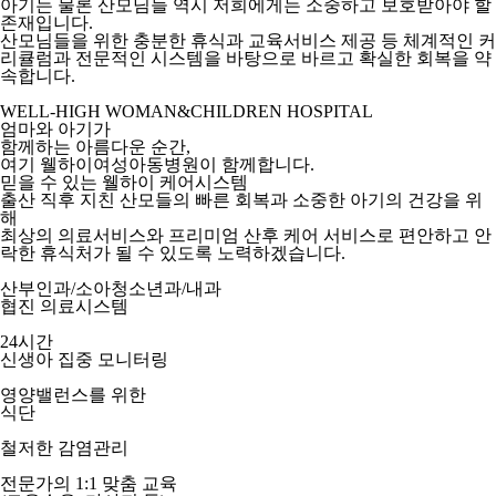
아기는 물론 산모님들 역시 저희에게는 소중하고 보호받아야 할
존재입니다.
산모님들을 위한 충분한 휴식과 교육서비스 제공 등 체계적인 커
리큘럼과 전문적인 시스템을 바탕으로
바르고 확실한 회복을 약
속합니다.
WELL-HIGH WOMAN&CHILDREN HOSPITAL
엄마와 아기가
함께하는 아름다운 순간,
여기 웰하이여성아동병원이 함께합니다.
믿을 수 있는 웰하이 케어시스템
출산 직후 지친 산모들의 빠른 회복과 소중한 아기의 건강을 위
해
최상의 의료서비스와 프리미엄 산후 케어 서비스로 편안하고 안
락한 휴식처가 될 수 있도록 노력하겠습니다.
산부인과/소아청소년과/내과
협진 의료시스템
24시간
신생아 집중 모니터링
영양밸런스를 위한
식단
철저한 감염관리
전문가의 1:1 맞춤 교육