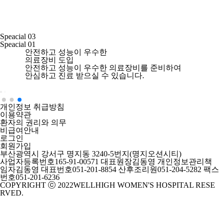
Speacial
03
Speacial
01
안전하고 성능이 우수한
의료장비 도입
안전하고 성능이 우수한 의료장비를 준비하여
안심하고 진료 받으실 수 있습니다.
개인정보 취급방침
이용약관
환자의 권리와 의무
비급여안내
로그인
회원가입
부산광역시 강서구 명지동 3240-5번지(명지오션시티)
사업자등록번호
165-91-00571
대표원장
김동영
개인정보관리책
임자
김동영
대표번호
051-201-8854
산후조리원
051-204-5282
팩스
번호
051-201-6236
COPYRIGHT ⓒ 2022WELLHIGH WOMEN'S HOSPITAL RESE
RVED.