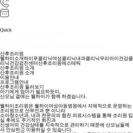
Quick
igh Women&children hospital
리원 소개
 아기의 건강을 위한 웰하이 산후조리원
Well-high
산후조리원
웰하이소개
하이푸클리닉
여성클리닉
내과클리닉
우리아이건강클
리닉
건강검진센터
산후조리원
에스테틱
산후조리원 소개
산후조리원 소개
이용안내
프로그램안내
산후조리원 둘러보기
아기에게 엄마가 필요하듯이,
산모님 곁에는 웰하이가 함께 하겠습니다.
웰하이조리원은 웰하이여성아동병원에서 자체적으로 운영하는
조리원으로 산부인과 뿐 아니라
소아청소년과, 내과 전문의의 협진 의료시스템을 통해 조리원 입
실 후에도 주기적인 회진과
신생아의 건강상태를 지속적으로 관리하기 때문에 산모님들께
서 안심하고 이용하실 수 있습니다.