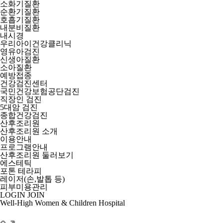
소화기질환
순환기질환
호흡기질환
내분비질환
내시경
우리아이건강클리닉
영유아검진
신생아질환
소아질환
예방접종
건강검진센터
국민건강보험공단검진
직장인 검진
5대암 검진
종합건강검진
산후조리원
산후조리원 소개
이용안내
프로그램안내
산후조리원 둘러보기
에스테틱
포톤 테라피
레이저(손,발톱 등)
피부미용관리
LOGIN
JOIN
Well-High Women & Children Hospital