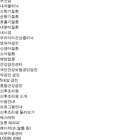
부인암
내과클리닉
소화기질환
순환기질환
호흡기질환
내분비질환
내시경
우리아이건강클리닉
영유아검진
신생아질환
소아질환
예방접종
건강검진센터
국민건강보험공단검진
직장인 검진
5대암 검진
종합건강검진
산후조리원
산후조리원 소개
이용안내
프로그램안내
산후조리원 둘러보기
에스테틱
포톤 테라피
레이저(손,발톱 등)
피부미용관리
LOGIN
JOIN