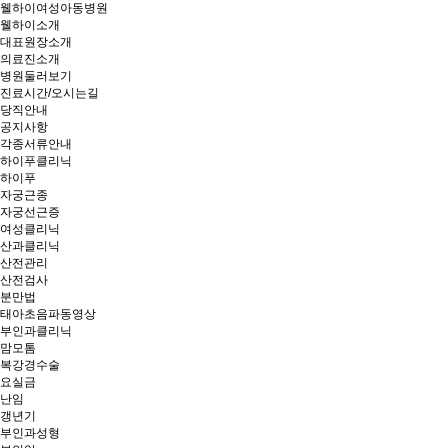
웰하이여성아동병원
웰하이소개
대표원장소개
의료진소개
병원둘러보기
진료시간/오시는길
당직안내
공지사항
각종서류안내
하이푸클리닉
하이푸
자궁근종
자궁선근증
여성클리닉
산과클리닉
산전관리
산전검사
분만법
태아초음파동영상
부인과클리닉
맘모톰
복강경수술
요실금
난임
갱년기
부인과성형