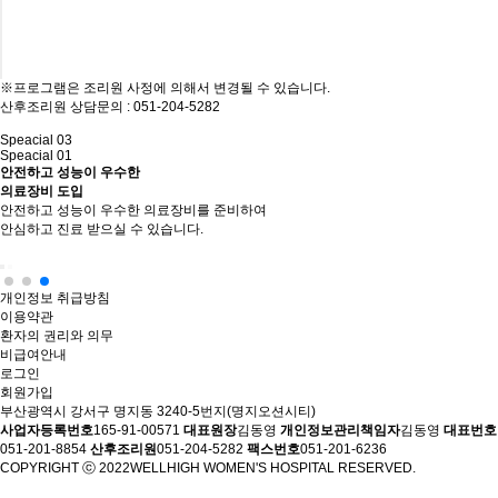
※프로그램은 조리원 사정에 의해서 변경될 수 있습니다.
산후조리원 상담문의 : 051-204-5282
Speacial
03
Speacial
01
안전하고 성능이 우수한
의료장비 도입
안전하고 성능이 우수한 의료장비를 준비하여
안심하고 진료 받으실 수 있습니다.
개인정보 취급방침
이용약관
환자의 권리와 의무
비급여안내
로그인
회원가입
부산광역시 강서구 명지동 3240-5번지(명지오션시티)
사업자등록번호
165-91-00571
대표원장
김동영
개인정보관리책임자
김동영
대표번호
051-201-8854
산후조리원
051-204-5282
팩스번호
051-201-6236
COPYRIGHT ⓒ 2022WELLHIGH WOMEN'S HOSPITAL RESERVED.