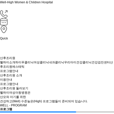
Well-High Women & Children Hospital
Quick
산후조리원
웰하이소개
하이푸클리닉
여성클리닉
내과클리닉
우리아이건강클리닉
건강검진센터
산
후조리원
에스테틱
프로그램안내
산후조리원 소개
이용안내
프로그램안내
산후조리원 둘러보기
웰하이여성아동병원은
산모와 아기를 위한
건강하고(Well) 수준높은(High) 프로그램들이 준비되어 있습니다.
WELL - PROGRAM
프로그램